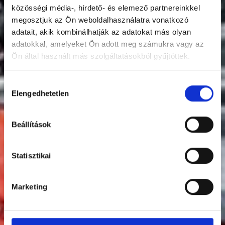
közösségi média-, hirdető- és elemező partnereinkkel
megosztjuk az Ön weboldalhasználatra vonatkozó
adatait, akik kombinálhatják az adatokat más olyan
adatokkal, amelyeket Ön adott meg számukra vagy az
Ön által használt más szolgáltatásokból gyűjtöttek.
Hozzájárulás
Elengedhetetlen
kiválasztása
Beállítások
Statisztikai
Marketing