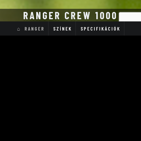
RANGER CREW 1000
RANGER
SZÍNEK
SPECIFIKÁCIÓK
Ranger Crew FS 1000-6 EPS
10 199 000 Ft
Induló ár
bruttó